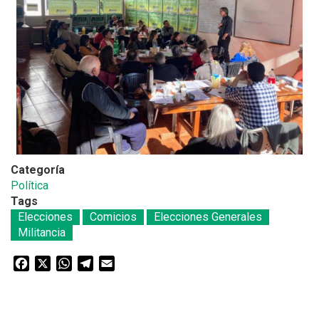
Categoría
Política
Tags
Elecciones
Comicios
Elecciones Generales
Militancia
Facebook
X
WhatsApp
Telegram
Email